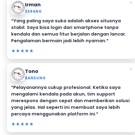
❝
Irman
SERANG
“Yang paling saya suka adalah akses situsnya
stabil. Saya bisa login dari smartphone tanpa
kendala dan semua fitur berjalan dengan lancar.
Pengalaman bermain jadi lebih nyaman.”
★★★★★
❝
Tono
BANDUNG
“Pelayanannya cukup profesional. Ketika saya
mengalami kendala pada akun, tim support
merespons dengan cepat dan memberikan solusi
yang jelas. Hal seperti ini membuat saya lebih
percaya menggunakan platform ini.”
★★★★★