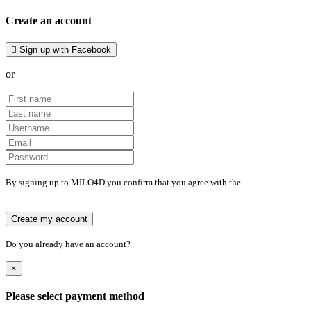
Create an account
Sign up with Facebook
or
Sign up with Email
By signing up to MILO4D you confirm that you agree with the
member terms
and conditions
Create my account
Do you already have an account?
Log in
×
Please select payment method