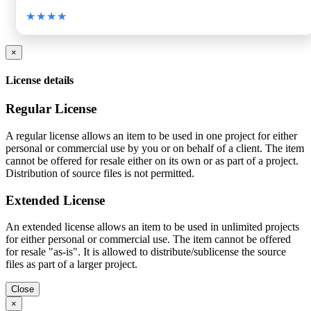
★★★★
×
License details
Regular License
A regular license allows an item to be used in one project for either
personal or commercial use by you or on behalf of a client. The item
cannot be offered for resale either on its own or as part of a project.
Distribution of source files is not permitted.
Extended License
An extended license allows an item to be used in unlimited projects
for either personal or commercial use. The item cannot be offered
for resale "as-is". It is allowed to distribute/sublicense the source
files as part of a larger project.
Close
×