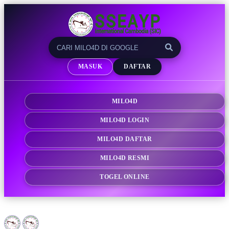
MASUK
DAFTAR
MILO4D
MILO4D LOGIN
MILO4D DAFTAR
MILO4D RESMI
TOGEL ONLINE