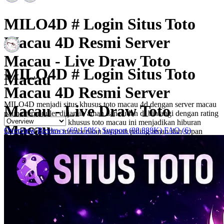
MILO4D # Login Situs Toto
Macau 4D Resmi Server
Macau - Live Draw Toto
MILO4D # Login Situs Toto
Macau
Macau 4D Resmi Server
MILO4D menjadi situs khusus toto macau 4d dengan server macau
Macau - Live Draw Toto
paling terpopuler di jamin aman dan sudah di bintangi dengan rating
terbaik se asia, situs khusus toto macau ini menjadikan hiburan
Macau
Overview
Reviews (69.150K)
Support (88.888K)
FAQ (6)
paling terbaik dan memberikan layanan paling aman dan sopan
selama 24 jam full.
MILO4D menjadi situs khusus toto macau 4d dengan server macau
paling terpopuler di jamin aman dan sudah di bintangi dengan rating
terbaik se asia, situs khusus toto macau ini menjadikan hiburan
paling terbaik dan memberikan layanan paling aman dan sopan
selama 24 jam full.